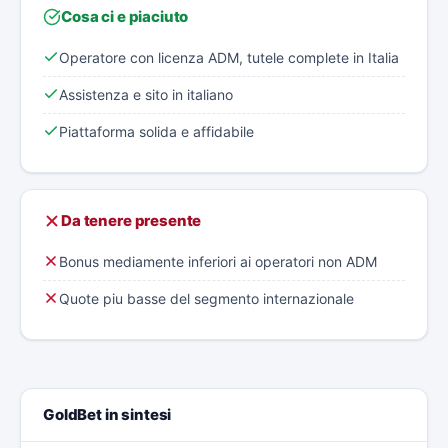
Cosa ci e piaciuto
Operatore con licenza ADM, tutele complete in Italia
Assistenza e sito in italiano
Piattaforma solida e affidabile
Da tenere presente
Bonus mediamente inferiori ai operatori non ADM
Quote piu basse del segmento internazionale
GoldBet in sintesi