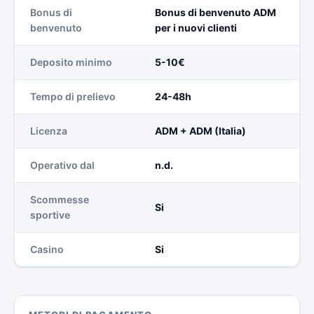
Bonus di
Bonus di benvenuto ADM
benvenuto
per i nuovi clienti
Deposito minimo
5-10€
Tempo di prelievo
24-48h
Licenza
ADM + ADM (Italia)
Operativo dal
n.d.
Scommesse
Si
sportive
Casino
Si