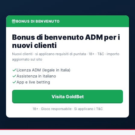
BONUS DI BENVENUTO
Bonus di benvenuto ADM per i
nuovi clienti
Nuovi clienti · si applicano requisiti di puntata · 18+ · T&C · importo
aggiornato sul sito
Licenza ADM (legale in Italia)
Assistenza in italiano
App e live betting
Visita GoldBet
18+ · Gioco responsabile · Si applicano i T&C