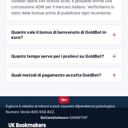
GoldBet opera con licenza ADM, e possiede anche una
concessione ADM per il mercato italiano. Verifichiamo lo
stato della licenza prima di pubblicare ogni recensione.
Quanto vale il bonus di benvenuto di GoldBet in
euro?
L'offerta tipica e "Bonus di benvenuto ADM per i nuovi
clienti". Si applicano sempre i termini e condizioni: Nuovi
Quanto tempo serve per i prelievi su GoldBet?
clienti · si applicano requisiti di puntata · 18+ · T&C ·
importo aggiornato sul sito.
Nei nostri test il tempo di prelievo rilevato e: 24-48h. I
tempi possono variare in base al metodo di pagamento
Quali metodi di pagamento accetta GoldBet?
scelto.
GoldBet accetta: Carte di debito, PayPal, Bonifico, Skrill,
Postepay. Le regole UK vietano il gioco con carta di
credito.
18+
Il gioco è vietato ai minori e può causare dipendenza patologica.
Numero Verde 800.558.822.
BeGambleAware
·
GAMSTOP