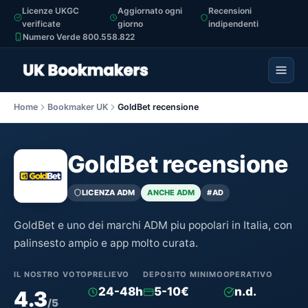
Licenze UKGC
Aggiornato ogni
Recensioni
verificate
giorno
indipendenti
Numero Verde 800.558.822
Home
Bookmaker UK
GoldBet recensione
GoldBet recensione
LICENZA ADM
ANCHE ADM
#AD
GoldBet e uno dei marchi ADM piu popolari in Italia, con
palinsesto ampio e app molto curata.
IL NOSTRO VOTO
PRELIEVO
DEPOSITO MINIMO
OPERATIVO
24-48h
5-10€
n.d.
4.3
/5