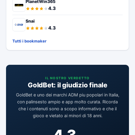
PlanetWin365
4.3
Snai
4.3
Tutti i bookmaker
IL NOSTRO VERDETTO
GoldBet: il giudizio finale
GoldBet e uno dei marchi ADM piu popolari in Italia,
con palinsesto ampio e app molto curata. Ricorda
che i contenuti sono a scopo informativo e che il
gioco e vietato ai minori di 18 anni.
4.3