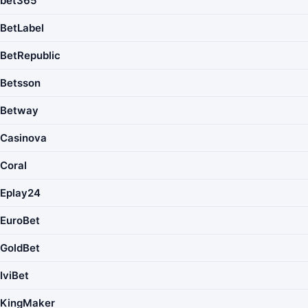
bet365
BetLabel
BetRepublic
Betsson
Betway
Casinova
Coral
Eplay24
EuroBet
GoldBet
IviBet
KingMaker