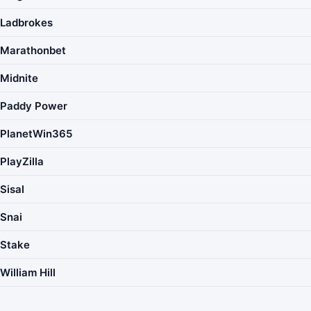
Ladbrokes
Marathonbet
Midnite
Paddy Power
PlanetWin365
PlayZilla
Sisal
Snai
Stake
William Hill