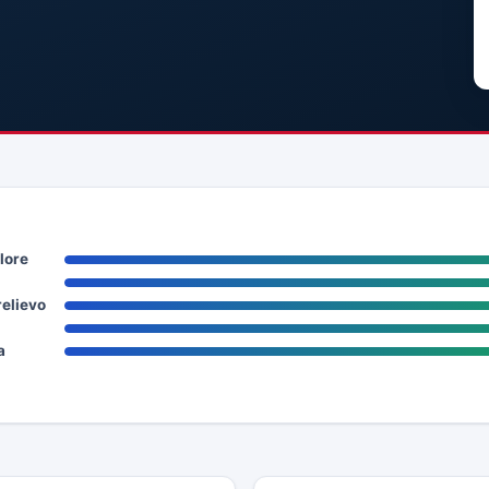
lore
relievo
a