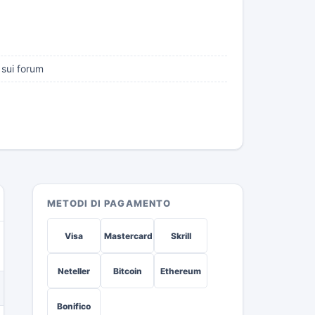
 sui forum
METODI DI PAGAMENTO
Visa
Mastercard
Skrill
Neteller
Bitcoin
Ethereum
Bonifico