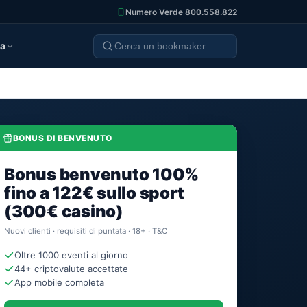
Numero Verde 800.558.822
ca
BONUS DI BENVENUTO
Bonus benvenuto 100%
fino a 122€ sullo sport
(300€ casino)
Nuovi clienti · requisiti di puntata · 18+ · T&C
Oltre 1000 eventi al giorno
44+ criptovalute accettate
App mobile completa