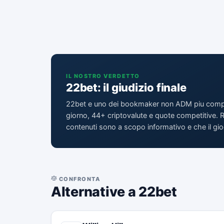
IL NOSTRO VERDETTO
22bet: il giudizio finale
22bet e uno dei bookmaker non ADM piu complet
giorno, 44+ criptovalute e quote competitive. 
contenuti sono a scopo informativo e che il gioc
CONFRONTA
Alternative a 22bet