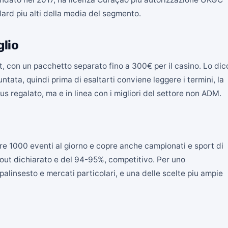
dard piu alti della media del segmento.
glio
rt, con un pacchetto separato fino a 300€ per il casino. Lo dic
untata, quindi prima di esaltarti conviene leggere i termini, la
us regalato, ma e in linea con i migliori del settore non ADM.
tre 1000 eventi al giorno e copre anche campionati e sport di
ayout dichiarato e del 94-95%, competitivo. Per uno
alinsesto e mercati particolari, e una delle scelte piu ampie