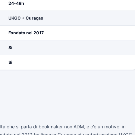
24-48h
UKGC + Curaçao
Fondato nel 2017
Si
Si
lta che si parla di bookmaker non ADM, e c’e un motivo: in
Fondato nel 2017, ha licenza Curaçao piu autorizzazione UKGC