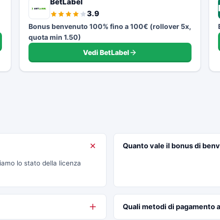
BetLabel
3.9
Bonus benvenuto 100% fino a 100€ (rollover 5x,
quota min 1.50)
Vedi BetLabel
Quanto vale il bonus di ben
amo lo stato della licenza
L'offerta tipica e "Bonus benv
Si applicano sempre i termini e 
· T&C.
Quali metodi di pagamento 