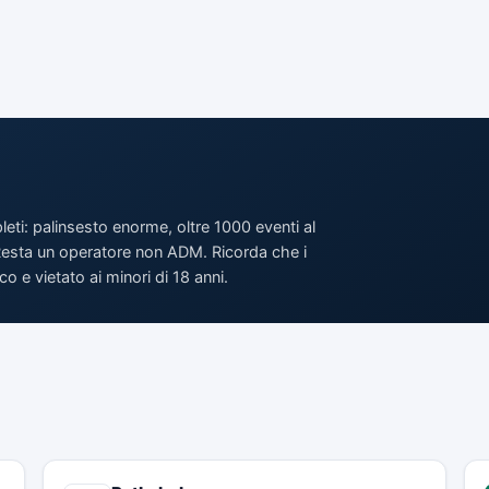
i: palinsesto enorme, oltre 1000 eventi al
Resta un operatore non ADM. Ricorda che i
o e vietato ai minori di 18 anni.