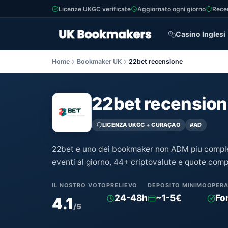
Licenze UKGC verificate
Aggiornato ogni giorno
Recen
Casino Inglesi
Home
Bookmaker UK
22bet recensione
22bet recensio
LICENZA UKGC + CURAÇAO
#AD
22bet e uno dei bookmaker non ADM piu complet
eventi al giorno, 44+ criptovalute e quote com
IL NOSTRO VOTO
PRELIEVO
DEPOSITO MINIMO
OPERA
24-48h
~1-5€
Fo
4.1
/5